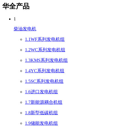
华全产品
1
柴油发电机
1.1WF系列发电机组
1.2WC系列发电机组
1.3KMS系列发电机组
1.4YC系列发电机组
1.5SC系列发电机组
1.6进口发电机组
1.7新能源耦合机组
1.8新型低碳机组
1.9储能发电机组