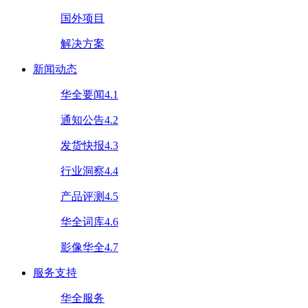
国外项目
解决方案
新闻动态
华全要闻4.1
通知公告4.2
发货快报4.3
行业洞察4.4
产品评测4.5
华全词库4.6
影像华全4.7
服务支持
华全服务