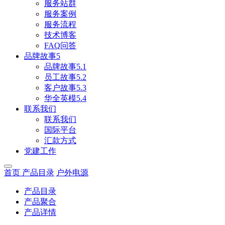
服务站群
服务案例
服务流程
技术博客
FAQ问答
品牌故事5
品牌故事5.1
员工故事5.2
客户故事5.3
华全英模5.4
联系我们
联系我们
国际平台
汇款方式
党建工作
首页
产品目录
户外电源
产品目录
产品聚合
产品详情