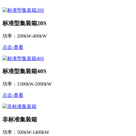
标准型集装箱20S
功率：200kW-400kW
点击-查看
标准型集装箱40S
功率：1500kW-2000kW
点击-查看
非标准集装箱
功率：500kW-1400kW