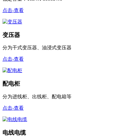
点击-查看
变压器
分为干式变压器、油浸式变压器
点击-查看
配电柜
分为进线柜、出线柜、配电箱等
点击-查看
电线电缆