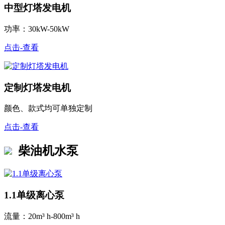
中型灯塔发电机
功率：30kW-50kW
点击-查看
定制灯塔发电机
颜色、款式均可单独定制
点击-查看
柴油机水泵
1.1单级离心泵
流量：20m³ h-800m³ h