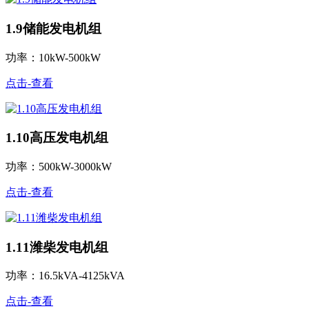
1.9储能发电机组
功率：10kW-500kW
点击-查看
1.10高压发电机组
功率：500kW-3000kW
点击-查看
1.11潍柴发电机组
功率：16.5kVA-4125kVA
点击-查看