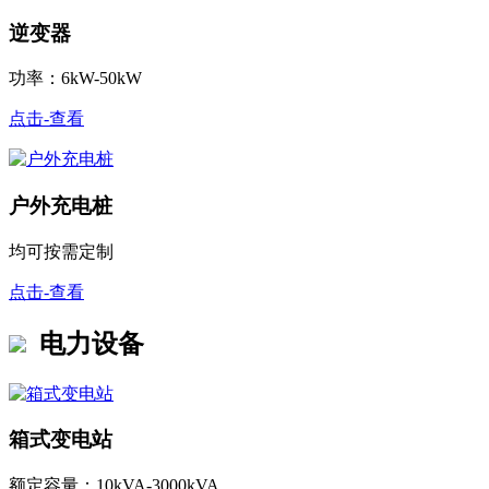
逆变器
功率：6kW-50kW
点击-查看
户外充电桩
均可按需定制
点击-查看
电力设备
箱式变电站
额定容量：10kVA-3000kVA