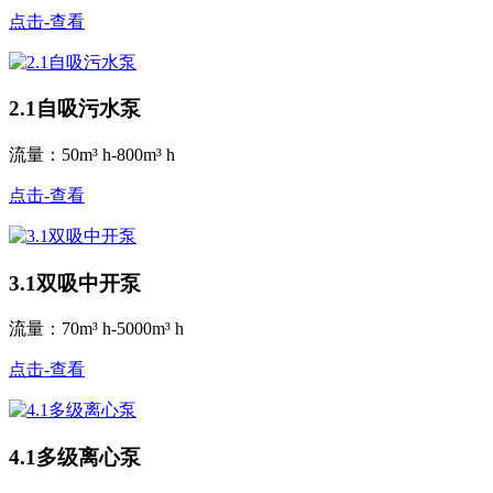
点击-查看
2.1自吸污水泵
流量：50m³ h-800m³ h
点击-查看
3.1双吸中开泵
流量：70m³ h-5000m³ h
点击-查看
4.1多级离心泵