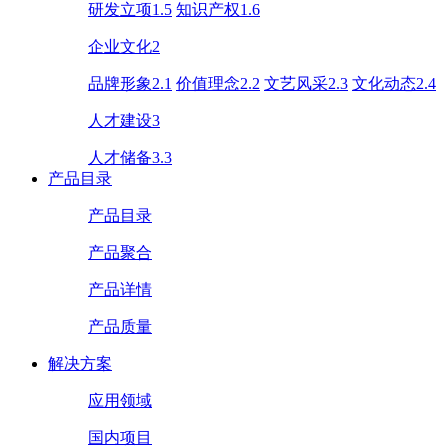
研发立项1.5
知识产权1.6
企业文化2
品牌形象2.1
价值理念2.2
文艺风采2.3
文化动态2.4
人才建设3
人才储备3.3
产品目录
产品目录
产品聚合
产品详情
产品质量
解决方案
应用领域
国内项目