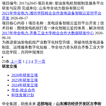
项目编号: 2017zj2045 项目名称: 柴油发电机智能制造服务平台
研发与应用 完成单位: 山东华全动力股份有限公司
2021年华全电力-潍坊学院校企合作发电设备智能云监控平台
开发
2026-06-17
项目核心内容 1 项目名称：发电设备智能云监控平台开发 2 技
术目标：围绕发电机组打造一体化智能云监控体系，解决传统
2017年华全电力-齐鲁工业大学校企合作大数据研发中心
2026-
06-16
为推进柴油发电机组产业数字化转型升级，突破传统发电设备
制造、运维服务数字化短板，华全动力牵头联合齐鲁工业大学
信息学院，共同申报潍坊
25条
上一页
1
2
3
4
下一页
研发立项
2026年研发立项
2025年研发立项
2024年研发立项
华全-校企合作
科技发展计划
华全集团，助推未来
总部地址：山东潍坊经济开发区古亭街