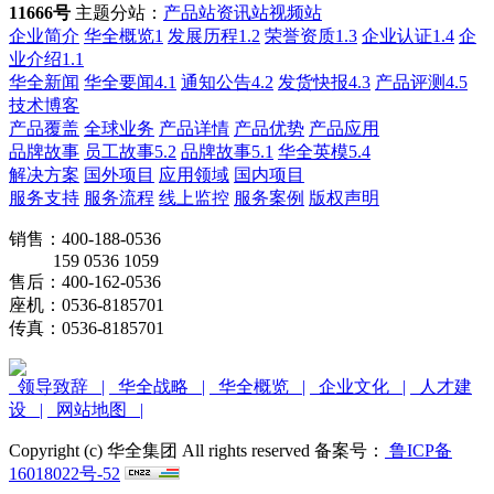
11666号
主题分站：
产品站
资讯站
视频站
企业简介
华全概览1
发展历程1.2
荣誉资质1.3
企业认证1.4
企
业介绍1.1
华全新闻
华全要闻4.1
通知公告4.2
发货快报4.3
产品评测4.5
技术博客
产品覆盖
全球业务
产品详情
产品优势
产品应用
品牌故事
员工故事5.2
品牌故事5.1
华全英模5.4
解决方案
国外项目
应用领域
国内项目
服务支持
服务流程
线上监控
服务案例
版权声明
销售：400-188-0536
159 0536 1059
售后：400-162-0536
座机：0536-8185701
传真：0536-8185701
领导致辞 |
华全战略 |
华全概览 |
企业文化 |
人才建
设 |
网站地图 |
Copyright (c) 华全集团 All rights reserved 备案号：
鲁ICP备
16018022号-52