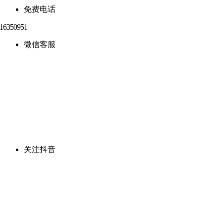
免费电话
微信客服
关注抖音