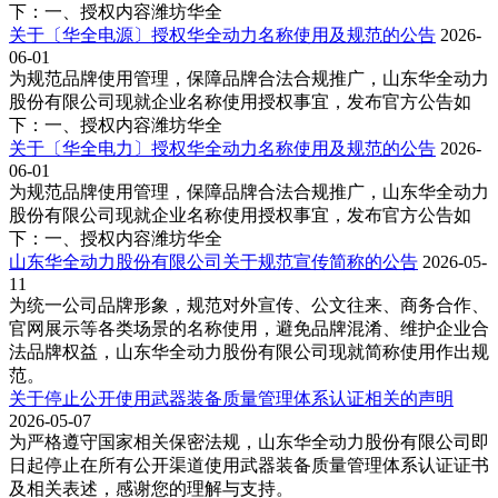
下：一、授权内容潍坊华全
关于〔华全电源〕授权华全动力名称使用及规范的公告
2026-
06-01
为规范品牌使用管理，保障品牌合法合规推广，山东华全动力
股份有限公司现就企业名称使用授权事宜，发布官方公告如
下：一、授权内容潍坊华全
关于〔华全电力〕授权华全动力名称使用及规范的公告
2026-
06-01
为规范品牌使用管理，保障品牌合法合规推广，山东华全动力
股份有限公司现就企业名称使用授权事宜，发布官方公告如
下：一、授权内容潍坊华全
山东华全动力股份有限公司关于规范宣传简称的公告
2026-05-
11
为统一公司品牌形象，规范对外宣传、公文往来、商务合作、
官网展示等各类场景的名称使用，避免品牌混淆、维护企业合
法品牌权益，山东华全动力股份有限公司现就简称使用作出规
范。
关于停止公开使用武器装备质量管理体系认证相关的声明
2026-05-07
为严格遵守国家相关保密法规，山东华全动力股份有限公司即
日起停止在所有公开渠道使用武器装备质量管理体系认证证书
及相关表述，感谢您的理解与支持。