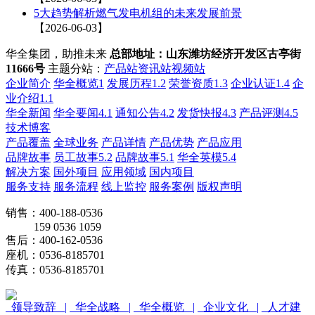
5大趋势解析燃气发电机组的未来发展前景
【2026-06-03】
华全集团，助推未来
总部地址：山东潍坊经济开发区古亭街
11666号
主题分站：
产品站
资讯站
视频站
企业简介
华全概览1
发展历程1.2
荣誉资质1.3
企业认证1.4
企
业介绍1.1
华全新闻
华全要闻4.1
通知公告4.2
发货快报4.3
产品评测4.5
技术博客
产品覆盖
全球业务
产品详情
产品优势
产品应用
品牌故事
员工故事5.2
品牌故事5.1
华全英模5.4
解决方案
国外项目
应用领域
国内项目
服务支持
服务流程
线上监控
服务案例
版权声明
销售：400-188-0536
159 0536 1059
售后：400-162-0536
座机：0536-8185701
传真：0536-8185701
领导致辞 |
华全战略 |
华全概览 |
企业文化 |
人才建