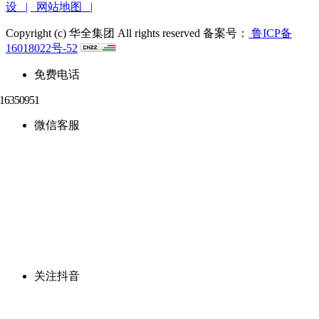
设 |
网站地图 |
Copyright (c) 华全集团 All rights reserved 备案号：
鲁ICP备
16018022号-52
免费电话
微信客服
关注抖音