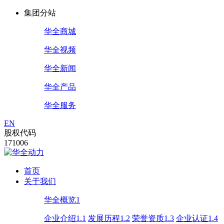
集团分站
华全商城
华全视频
华全新闻
华全产品
华全服务
EN
股权代码
171006
首页
关于我们
华全概览1
企业介绍1.1
发展历程1.2
荣誉资质1.3
企业认证1.4