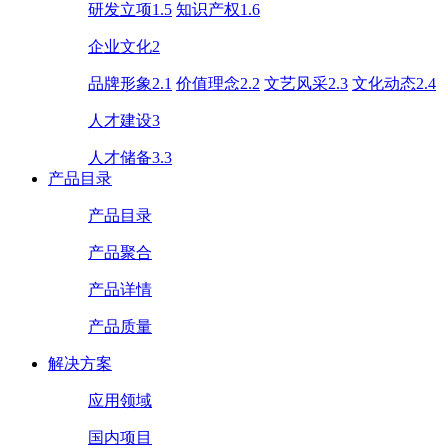
研发立项1.5
知识产权1.6
企业文化2
品牌形象2.1
价值理念2.2
文艺风采2.3
文化动态2.4
人才建设3
人才储备3.3
产品目录
产品目录
产品聚合
产品详情
产品质量
解决方案
应用领域
国内项目