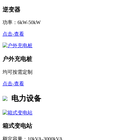
逆变器
功率：6kW-50kW
点击-查看
户外充电桩
均可按需定制
点击-查看
电力设备
箱式变电站
额定容量：10kVA-3000kVA