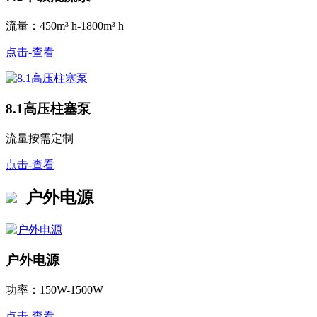
流量：450m³ h-1800m³ h
点击-查看
8.1高压柱塞泵
流量按需定制
点击-查看
户外电源
户外电源
功率：150W-1500W
点击-查看