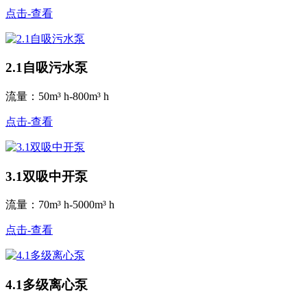
点击-查看
2.1自吸污水泵
流量：50m³ h-800m³ h
点击-查看
3.1双吸中开泵
流量：70m³ h-5000m³ h
点击-查看
4.1多级离心泵