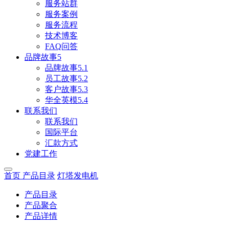
服务站群
服务案例
服务流程
技术博客
FAQ问答
品牌故事5
品牌故事5.1
员工故事5.2
客户故事5.3
华全英模5.4
联系我们
联系我们
国际平台
汇款方式
党建工作
首页
产品目录
灯塔发电机
产品目录
产品聚合
产品详情