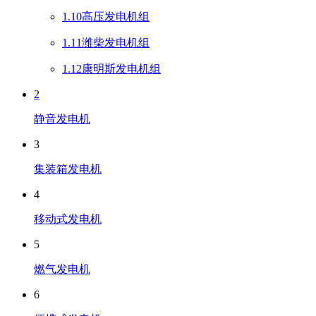
1.10高压发电机组
1.11潍柴发电机组
1.12康明斯发电机组
2
静音发电机
3
集装箱发电机
4
移动式发电机
5
燃气发电机
6