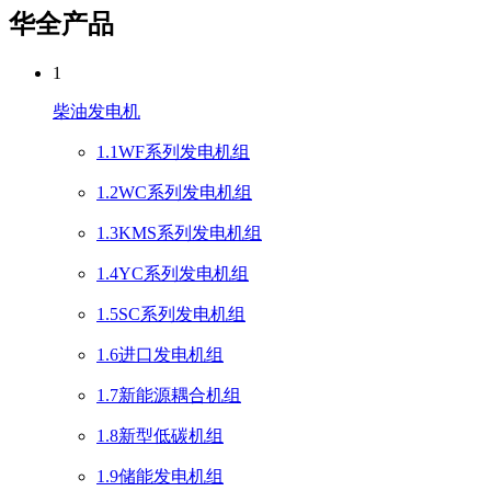
华全产品
1
柴油发电机
1.1WF系列发电机组
1.2WC系列发电机组
1.3KMS系列发电机组
1.4YC系列发电机组
1.5SC系列发电机组
1.6进口发电机组
1.7新能源耦合机组
1.8新型低碳机组
1.9储能发电机组