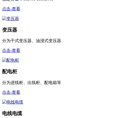
点击-查看
变压器
分为干式变压器、油浸式变压器
点击-查看
配电柜
分为进线柜、出线柜、配电箱等
点击-查看
电线电缆