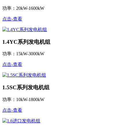
功率：20kW-1600kW
点击-查看
1.4YC系列发电机组
功率：15kW-3000kW
点击-查看
1.5SC系列发电机组
功率：10kW-1800kW
点击-查看