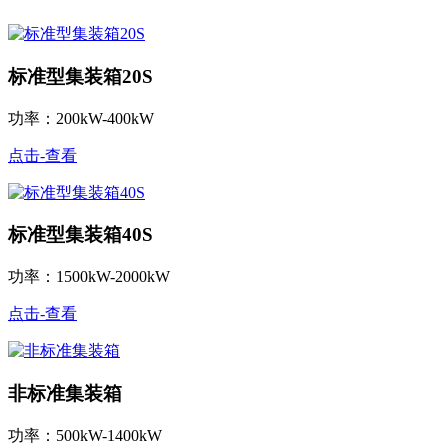
标准型集装箱20S
功率：200kW-400kW
点击-查看
标准型集装箱40S
功率：1500kW-2000kW
点击-查看
非标准集装箱
功率：500kW-1400kW