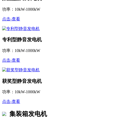
功率：10kW-1000kW
点击-查看
专利型静音发电机
功率：10kW-1000kW
点击-查看
获奖型静音发电机
功率：10kW-1000kW
点击-查看
集装箱发电机