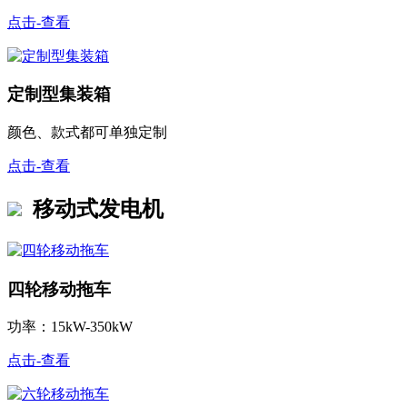
点击-查看
定制型集装箱
颜色、款式都可单独定制
点击-查看
移动式发电机
四轮移动拖车
功率：15kW-350kW
点击-查看