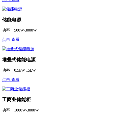
储能电源
功率：500W-3000W
点击-查看
堆叠式储能电源
功率：0.5kW-15kW
点击-查看
工商业储能柜
功率：1000W-3000W