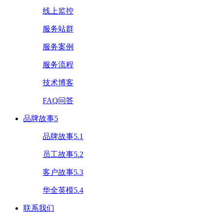
线上监控
服务站群
服务案例
服务流程
技术博客
FAQ问答
品牌故事5
品牌故事5.1
员工故事5.2
客户故事5.3
华全英模5.4
联系我们