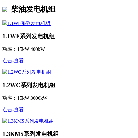
柴油发电机组
1.1WF系列发电机组
功率：15kW-400kW
点击-查看
1.2WC系列发电机组
功率：15kW-3000kW
点击-查看
1.3KMS系列发电机组