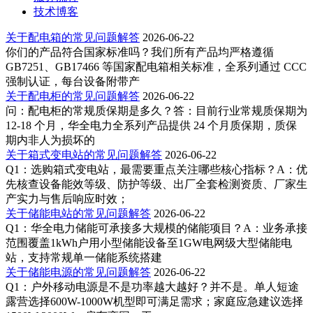
技术博客
关于配电箱的常见问题解答
2026-06-22
你们的产品符合国家标准吗？我们所有产品均严格遵循
GB7251、GB17466 等国家配电箱相关标准，全系列通过 CCC
强制认证，每台设备附带产
关于配电柜的常见问题解答
2026-06-22
问：配电柜的常规质保期是多久？答：目前行业常规质保期为
12-18 个月，华全电力全系列产品提供 24 个月质保期，质保
期内非人为损坏的
关于箱式变电站的常见问题解答
2026-06-22
Q1：选购箱式变电站，最需要重点关注哪些核心指标？A：优
先核查设备能效等级、防护等级、出厂全套检测资质、厂家生
产实力与售后响应时效；
关于储能电站的常见问题解答
2026-06-22
Q1：华全电力储能可承接多大规模的储能项目？A：业务承接
范围覆盖1kWh户用小型储能设备至1GW电网级大型储能电
站，支持常规单一储能系统搭建
关于储能电源的常见问题解答
2026-06-22
Q1：户外移动电源是不是功率越大越好？并不是。单人短途
露营选择600W-1000W机型即可满足需求；家庭应急建议选择