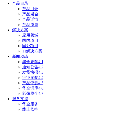
产品目录
产品目录
产品聚合
产品详情
产品质量
解决方案
应用领域
国内项目
国外项目
11解决方案
新闻动态
华全要闻4.1
通知公告4.2
发货快报4.3
行业洞察4.4
产品评测4.5
华全词库4.6
影像华全4.7
服务支持
华全服务
线上监控