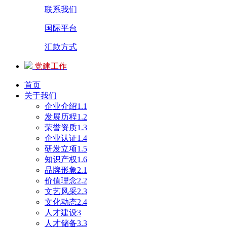
联系我们
国际平台
汇款方式
党建工作
首页
关于我们
企业介绍1.1
发展历程1.2
荣誉资质1.3
企业认证1.4
研发立项1.5
知识产权1.6
品牌形象2.1
价值理念2.2
文艺风采2.3
文化动态2.4
人才建设3
人才储备3.3