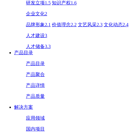
研发立项1.5
知识产权1.6
企业文化2
品牌形象2.1
价值理念2.2
文艺风采2.3
文化动态2.4
人才建设3
人才储备3.3
产品目录
产品目录
产品聚合
产品详情
产品质量
解决方案
应用领域
国内项目