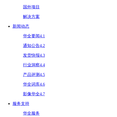
国外项目
解决方案
新闻动态
华全要闻4.1
通知公告4.2
发货快报4.3
行业洞察4.4
产品评测4.5
华全词库4.6
影像华全4.7
服务支持
华全服务