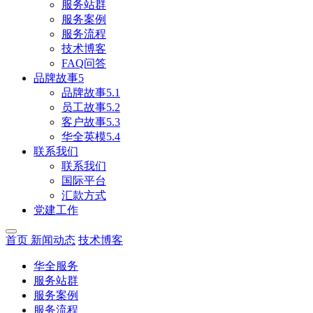
服务站群
服务案例
服务流程
技术博客
FAQ问答
品牌故事5
品牌故事5.1
员工故事5.2
客户故事5.3
华全英模5.4
联系我们
联系我们
国际平台
汇款方式
党建工作
首页
新闻动态
技术博客
华全服务
服务站群
服务案例
服务流程