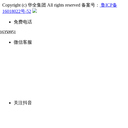
Copyright (c) 华全集团 All rights reserved 备案号：
鲁ICP备
16018022号-52
免费电话
微信客服
关注抖音