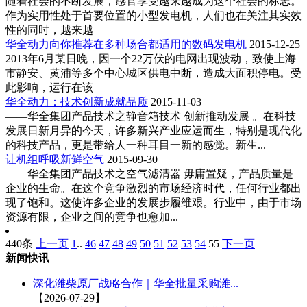
随着社会的不断发展，感官享受越来越成为这个社会的标志。
作为实用性处于首要位置的小型发电机，人们也在关注其实效
性的同时，越来越
华全动力向你推荐在多种场合都适用的数码发电机
2015-12-25
2013年6月某日晚，因一个22万伏的电网出现波动，致使上海
市静安、黄浦等多个中心城区供电中断，造成大面积停电。受
此影响，运行在该
华全动力：技术创新成就品质
2015-11-03
——华全集团产品技术之静音箱技术 创新推动发展 。在科技
发展日新月异的今天，许多新兴产业应运而生，特别是现代化
的科技产品，更是带给人一种耳目一新的感觉。新生...
让机组呼吸新鲜空气
2015-09-30
——华全集团产品技术之空气滤清器 毋庸置疑，产品质量是
企业的生命。在这个竞争激烈的市场经济时代，任何行业都出
现了饱和。这使许多企业的发展步履维艰。行业中，由于市场
资源有限，企业之间的竞争也愈加...
440条
上一页
1
..
46
47
48
49
50
51
52
53
54
55
下一页
新闻快讯
深化潍柴原厂战略合作｜华全批量采购潍...
【2026-07-29】