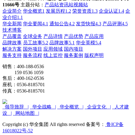
11666号
主题分站：
产品站
资讯站
视频站
企业简介
华全概览1
发展历程1.2
荣誉资质1.3
企业认证1.4
企
业介绍1.1
华全新闻
华全要闻4.1
通知公告4.2
发货快报4.3
产品评测4.5
技术博客
产品覆盖
全球业务
产品详情
产品优势
产品应用
品牌故事
员工故事5.2
品牌故事5.1
华全英模5.4
解决方案
国外项目
应用领域
国内项目
服务支持
服务流程
线上监控
服务案例
版权声明
销售：400-188-0536
159 0536 1059
售后：400-162-0536
座机：0536-8185701
传真：0536-8185701
领导致辞 |
华全战略 |
华全概览 |
企业文化 |
人才建
设 |
网站地图 |
Copyright (c) 华全集团 All rights reserved 备案号：
鲁ICP备
16018022号-52