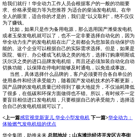
给我们就行！华全动力工作人员会根据客户的一般的功能要
求、价格承受能力等为您推荐 为适合的柴油发电机组。在华
全人的眼里，适合你的才是的，我们是“以义取利”，绝不仅仅
为了赚钱。
比如，如果只是作为备用电源，那么选用国产潍柴发电机
或者玉柴发电机就可以了，也不一定非要选择自动化的，因为
华全动力生产的发电机组在出厂之前都会为您加装自动保护功
能的。这个企业可以根据自己的实际需求选择。但是，如果是
医院、银行、办公楼或飞机场之类的地方，选择订购康明斯或
沃尔沃之类的进口品牌发电机组，而且还必须加装自动化自动
切换功能，以保障在停电时能够及时通电，以免造成事故。
当然，具体选择什么品牌的，客户必须要符合各自单位的
使用条件和经济承受能力，随着国产发动机技术的不断更新，
国产品牌的发电机质量已经得到了极大地提升，不仅油耗降低
了很多，在低碳和环保方面做得也不错。所以，有时候不一定
要盲目相信进口发电机组，只要根据自己的承受能力，选择适
合自己的发电机组就可以了。
<上一篇
感官视觉新宠儿 华全小型发电机
下一篇>
华全动力：
体验燃气发电机组的优点
华全集团，助推未来
总部地址：山东潍坊经济开发区古亭街