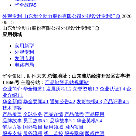
华全战略5
外观专利-山东华全动力股份有限公司外观设计专利汇总
2026-
06-15
山东华全动力股份有限公司外观设计专利汇总
应用领域
实用新型
外观专利
发明专利
电路布局
华全集团，助推未来
总部地址：山东潍坊经济开发区古亭街
11666号
主题分站：
产品站
资讯站
视频站
企业简介
华全概览1
发展历程1.2
荣誉资质1.3
企业认证1.4
企
业介绍1.1
华全新闻
华全要闻4.1
通知公告4.2
发货快报4.3
产品评测4.5
技术博客
产品覆盖
全球业务
产品详情
产品优势
产品应用
品牌故事
员工故事5.2
品牌故事5.1
华全英模5.4
解决方案
国外项目
应用领域
国内项目
服务支持
服务流程
线上监控
服务案例
版权声明