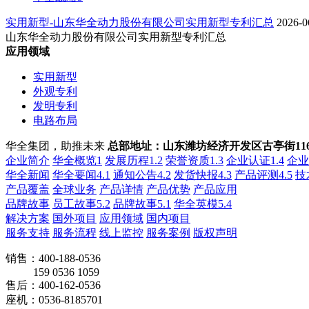
实用新型-山东华全动力股份有限公司实用新型专利汇总
2026-0
山东华全动力股份有限公司实用新型专利汇总
应用领域
实用新型
外观专利
发明专利
电路布局
华全集团，助推未来
总部地址：山东潍坊经济开发区古亭街116
企业简介
华全概览1
发展历程1.2
荣誉资质1.3
企业认证1.4
企业
华全新闻
华全要闻4.1
通知公告4.2
发货快报4.3
产品评测4.5
技
产品覆盖
全球业务
产品详情
产品优势
产品应用
品牌故事
员工故事5.2
品牌故事5.1
华全英模5.4
解决方案
国外项目
应用领域
国内项目
服务支持
服务流程
线上监控
服务案例
版权声明
销售：400-188-0536
159 0536 1059
售后：400-162-0536
座机：0536-8185701