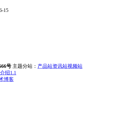
6-15
66号
主题分站：
产品站
资讯站
视频站
介绍1.1
术博客