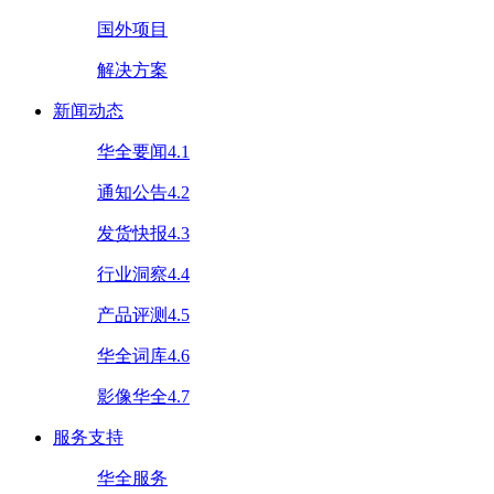
国外项目
解决方案
新闻动态
华全要闻4.1
通知公告4.2
发货快报4.3
行业洞察4.4
产品评测4.5
华全词库4.6
影像华全4.7
服务支持
华全服务