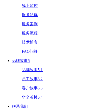
线上监控
服务站群
服务案例
服务流程
技术博客
FAQ问答
品牌故事5
品牌故事5.1
员工故事5.2
客户故事5.3
华全英模5.4
联系我们