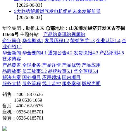
【2026-06-03】
5大趋势解析燃气发电机组的未来发展前景
【2026-06-03】
华全集团，助推未来
总部地址：山东潍坊经济开发区古亭街
11666号
主题分站：
产品站
资讯站
视频站
企业简介
华全概览1
发展历程1.2
荣誉资质1.3
企业认证1.4
企
业介绍1.1
华全新闻
华全要闻4.1
通知公告4.2
发货快报4.3
产品评测4.5
技术博客
产品覆盖
全球业务
产品详情
产品优势
产品应用
品牌故事
员工故事5.2
品牌故事5.1
华全英模5.4
解决方案
国外项目
应用领域
国内项目
服务支持
服务流程
线上监控
服务案例
版权声明
销售：400-188-0536
159 0536 1059
售后：400-162-0536
座机：0536-8185701
传真：0536-8185701