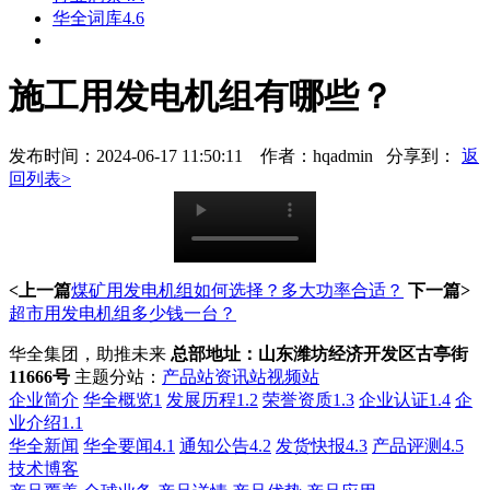
华全词库4.6
施工用发电机组有哪些？
发布时间：2024-06-17 11:50:11 作者：hqadmin
分享到：
返
回列表>
<上一篇
煤矿用发电机组如何选择？多大功率合适？
下一篇>
超市用发电机组多少钱一台？
华全集团，助推未来
总部地址：山东潍坊经济开发区古亭街
11666号
主题分站：
产品站
资讯站
视频站
企业简介
华全概览1
发展历程1.2
荣誉资质1.3
企业认证1.4
企
业介绍1.1
华全新闻
华全要闻4.1
通知公告4.2
发货快报4.3
产品评测4.5
技术博客