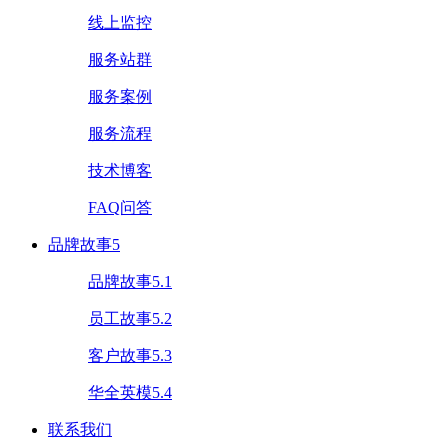
线上监控
服务站群
服务案例
服务流程
技术博客
FAQ问答
品牌故事5
品牌故事5.1
员工故事5.2
客户故事5.3
华全英模5.4
联系我们