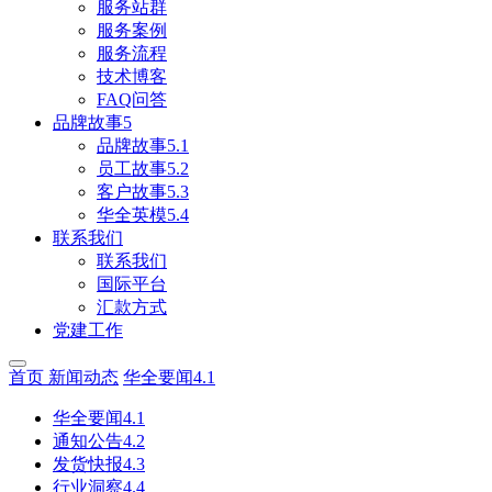
服务站群
服务案例
服务流程
技术博客
FAQ问答
品牌故事5
品牌故事5.1
员工故事5.2
客户故事5.3
华全英模5.4
联系我们
联系我们
国际平台
汇款方式
党建工作
首页
新闻动态
华全要闻4.1
华全要闻4.1
通知公告4.2
发货快报4.3
行业洞察4.4