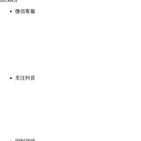
微信客服
关注抖音