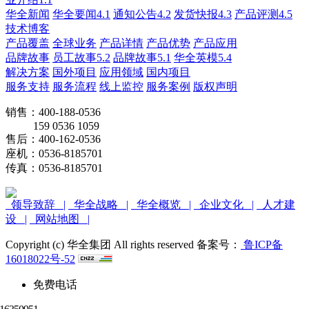
华全新闻
华全要闻4.1
通知公告4.2
发货快报4.3
产品评测4.5
技术博客
产品覆盖
全球业务
产品详情
产品优势
产品应用
品牌故事
员工故事5.2
品牌故事5.1
华全英模5.4
解决方案
国外项目
应用领域
国内项目
服务支持
服务流程
线上监控
服务案例
版权声明
销售：400-188-0536
159 0536 1059
售后：400-162-0536
座机：0536-8185701
传真：0536-8185701
领导致辞 |
华全战略 |
华全概览 |
企业文化 |
人才建
设 |
网站地图 |
Copyright (c) 华全集团 All rights reserved 备案号：
鲁ICP备
16018022号-52
免费电话