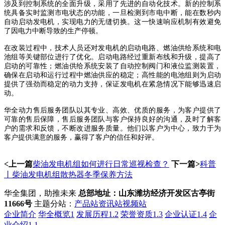
涉及到控制系统的全面升级，采用了先进的自动化技术。新的控制系
统具备实时监测市电状态的功能，一旦检测到市电中断，能在数秒内
自动启动发电机，实现电力的无缝切换。这一快速响应机制有效避免
了因电力中断导致的生产停顿。
在改装过程中，技术人员还对发电机的启动电路、燃油供给系统和电
池组等关键部位进行了优化。启动电路经过重新布线和升级，提高了
启动的可靠性；燃油供给系统安装了自动控制阀门和液位监测装置，
确保在启动和运行过程中燃油供应的稳定；高性能的电池组则为启动
提供了强劲而稳定的动力支持，保证发电机在紧急情况下能够迅速启
动。
华全动力售后服务团队以其专业、高效、优质的服务，为客户提供了
可靠的售后保障，售后服务团队与客户保持良好的沟通，及时了解客
户的需求和反馈，不断改进服务质量。他们以客户为中心，致力于为
客户提供满意的服务，赢得了客户的信任和好评。
<上一篇
柴油发电机组如何进行日常巡视检查？
下一篇>
科普
丨柴油发电机组散热器冬季保养方法
华全集团，助推未来
总部地址：山东潍坊经济开发区古亭街
11666号
主题分站：
产品站
资讯站
视频站
企业简介
华全概览1
发展历程1.2
荣誉资质1.3
企业认证1.4
企
业介绍1.1