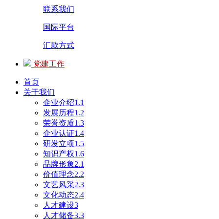
联系我们
国际平台
汇款方式
党建工作
首页
关于我们
企业介绍1.1
发展历程1.2
荣誉资质1.3
企业认证1.4
研发立项1.5
知识产权1.6
品牌形象2.1
价值理念2.2
文艺风采2.3
文化动态2.4
人才建设3
人才储备3.3