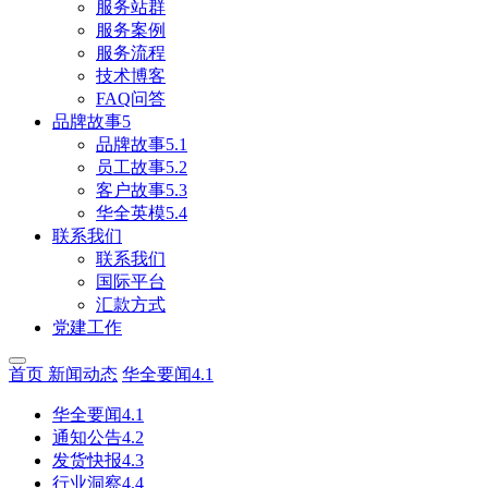
服务站群
服务案例
服务流程
技术博客
FAQ问答
品牌故事5
品牌故事5.1
员工故事5.2
客户故事5.3
华全英模5.4
联系我们
联系我们
国际平台
汇款方式
党建工作
首页
新闻动态
华全要闻4.1
华全要闻4.1
通知公告4.2
发货快报4.3
行业洞察4.4