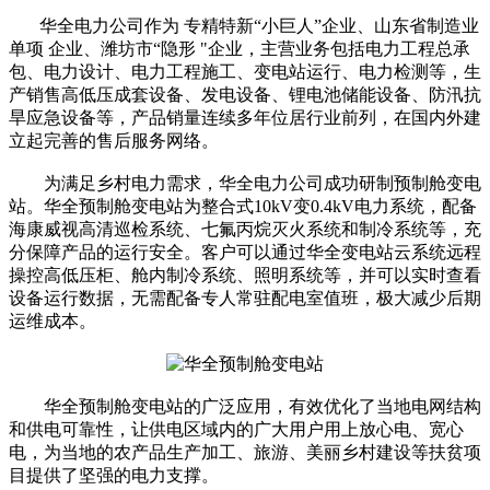
华全电力公司作为 专精特新“小巨人”企业、山东省制造业
单项 企业、潍坊市“隐形 "企业，主营业务包括电力工程总承
包、电力设计、电力工程施工、变电站运行、电力检测等，生
产销售高低压成套设备、发电设备、锂电池储能设备、防汛抗
旱应急设备等，产品销量连续多年位居行业前列，在国内外建
立起完善的售后服务网络。
为满足乡村电力需求，华全电力公司成功研制预制舱变电
站。华全预制舱变电站为整合式10kV变0.4kV电力系统，配备
海康威视高清巡检系统、七氟丙烷灭火系统和制冷系统等，充
分保障产品的运行安全。客户可以通过华全变电站云系统远程
操控高低压柜、舱内制冷系统、照明系统等，并可以实时查看
设备运行数据，无需配备专人常驻配电室值班，极大减少后期
运维成本。
华全预制舱变电站的广泛应用，有效优化了当地电网结构
和供电可靠性，让供电区域内的广大用户用上放心电、宽心
电，为当地的农产品生产加工、旅游、美丽乡村建设等扶贫项
目提供了坚强的电力支撑。