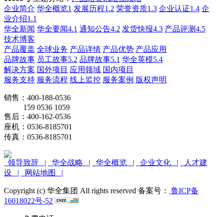
企业简介
华全概览1
发展历程1.2
荣誉资质1.3
企业认证1.4
企
业介绍1.1
华全新闻
华全要闻4.1
通知公告4.2
发货快报4.3
产品评测4.5
技术博客
产品覆盖
全球业务
产品详情
产品优势
产品应用
品牌故事
员工故事5.2
品牌故事5.1
华全英模5.4
解决方案
国外项目
应用领域
国内项目
服务支持
服务流程
线上监控
服务案例
版权声明
销售：400-188-0536
159 0536 1059
售后：400-162-0536
座机：0536-8185701
传真：0536-8185701
领导致辞 |
华全战略 |
华全概览 |
企业文化 |
人才建
设 |
网站地图 |
Copyright (c) 华全集团 All rights reserved 备案号：
鲁ICP备
16018022号-52