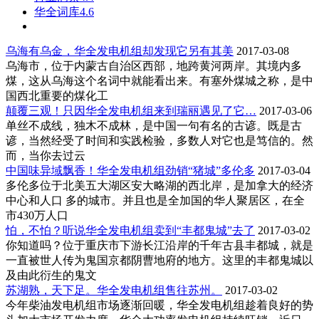
华全词库4.6
乌海有乌金，华全发电机组却发现它另有其美
2017-03-08
乌海市，位于内蒙古自治区西部，地跨黄河两岸。其境内多
煤，这从乌海这个名词中就能看出来。有塞外煤城之称，是中
国西北重要的煤化工
颠覆三观！只因华全发电机组来到瑞丽遇见了它…
2017-03-06
单丝不成线，独木不成林，是中国一句有名的古谚。既是古
谚，当然经受了时间和实践检验，多数人对它也是笃信的。然
而，当你去过云
中国味异域飘香！华全发电机组劲销“猪城”多伦多
2017-03-04
多伦多位于北美五大湖区安大略湖的西北岸，是加拿大的经济
中心和人口 多的城市。并且也是全加国的华人聚居区，在全
市430万人口
怕，不怕？听说华全发电机组卖到“丰都鬼城”去了
2017-03-02
你知道吗？位于重庆市下游长江沿岸的千年古县丰都城，就是
一直被世人传为鬼国京都阴曹地府的地方。这里的丰都鬼城以
及由此衍生的鬼文
苏湖熟，天下足。华全发电机组售往苏州。
2017-03-02
今年柴油发电机组市场逐渐回暖，华全发电机组趁着良好的势