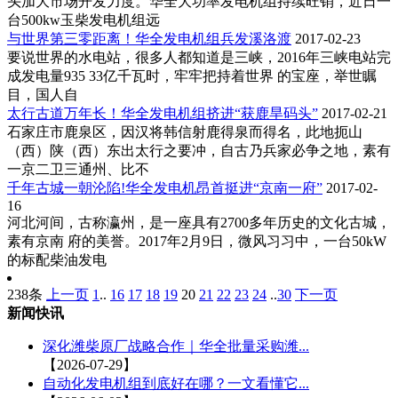
头加大市场开发力度。华全大功率发电机组持续旺销，近日一
台500kw玉柴发电机组远
与世界第三零距离！华全发电机组兵发溪洛渡
2017-02-23
要说世界的水电站，很多人都知道是三峡，2016年三峡电站完
成发电量935 33亿千瓦时，牢牢把持着世界 的宝座，举世瞩
目，国人自
太行古道万年长！华全发电机组挤进“获鹿旱码头”
2017-02-21
石家庄市鹿泉区，因汉将韩信射鹿得泉而得名，此地扼山
（西）陕（西）东出太行之要冲，自古乃兵家必争之地，素有
一京二卫三通州、比不
千年古城一朝沦陷!华全发电机昂首挺进“京南一府”
2017-02-
16
河北河间，古称瀛州，是一座具有2700多年历史的文化古城，
素有京南 府的美誉。2017年2月9日，微风习习中，一台50kW
的标配柴油发电
238条
上一页
1
..
16
17
18
19
20
21
22
23
24
..
30
下一页
新闻快讯
深化潍柴原厂战略合作｜华全批量采购潍...
【2026-07-29】
自动化发电机组到底好在哪？一文看懂它...