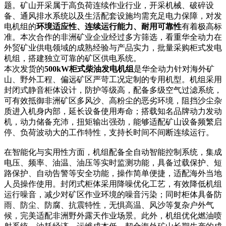
题。矿山开采属于高负荷连续作业行业，开采机械、破碎设
备、通风排水系统以及生活配套设施均需充足电力保障，对发
电机组的
环境适应性、连续运行能力、耐用可靠性
有着极高标
准。本次合作的非洲矿业企业经过多方筛选，看重华全动力在
外贸矿业供电领域的成熟经验与产品实力，批量采购柜式发电
机组，搭建独立可靠的矿区供电系统。
本次发货的
500kW柜式柴油发电机组
是华全动力针对海外矿
山、野外工程、偏远矿区严苛工况定制的专用机型。机组采用
封闭式静音柜体设计，防护等级高，配备多级空气过滤系统，
可有效抵御非洲矿区多风沙、高粉尘的恶劣环境，阻挡沙尘杂
质进入机身内部，延长设备使用寿命；搭载知名品牌动力发动
机，动力储备充沛，扭矩输出强劲，能够适配矿山设备频繁启
停、负荷波动大的工作特性，支持长时间不间断连续运行。
在智能化与实用性方面，机组配备全自动智能控制系统，集成
电压、频率、油温、油压等实时监测功能，具备过载保护、短
路保护、自动告警等安全功能，操作简单便捷，适配海外当地
人员操作使用。封闭式柜体采用降噪优化工艺，有效降低机组
运行噪音，减少对矿区作业环境的噪音污染；同时柜体具备防
雨、防尘、防腐、抗震特性，无惧高温、风沙等复杂户外气
候，完美适配非洲野外露天作业场景。此外，机组优化燃油喷