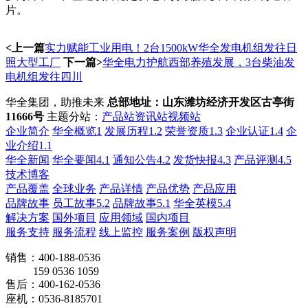
片。
<上一篇
实力赋能工业用电！2台1500kW华全发电机组发往日
照大型工厂
下一篇>
华全电力护航西部养殖发展，3台柴油发
电机组发往四川
华全集团，助推未来
总部地址：山东潍坊经济开发区古亭街
11666号
主题分站：
产品站
资讯站
视频站
企业简介
华全概览1
发展历程1.2
荣誉资质1.3
企业认证1.4
企
业介绍1.1
华全新闻
华全要闻4.1
通知公告4.2
发货快报4.3
产品评测4.5
技术博客
产品覆盖
全球业务
产品详情
产品优势
产品应用
品牌故事
员工故事5.2
品牌故事5.1
华全英模5.4
解决方案
国外项目
应用领域
国内项目
服务支持
服务流程
线上监控
服务案例
版权声明
销售：400-188-0536
159 0536 1059
售后：400-162-0536
座机：0536-8185701