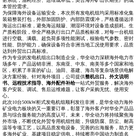
射系统，油耗经济、运维成本低，契合海外矿山长期生产的成
本管控需求。
为保障海外设备运输安全，本次所有发电机组均采用标准化集
装箱整装打包，外部加固防护、内部防震缓冲，严格遵循远洋
海运出口标准，避免海运颠簸、潮湿环境对设备造成损耗。生
产质检阶段，华全严格执行出口产品质检标准，对每一台机组
进行空载、满载、超负荷多项性能测试，核验电气参数、密封
性能、防护能力，确保设备符合非洲当地工况使用要求，品质
达到外贸出口高标准。
作为专业的发电机组出口制造企业，华全动力深耕海外电力市
场多年，产品远销非洲、东南亚、中东、南美等多个国家和地
区，积累了丰富的矿山、油田、基建、海岛等复杂场景供电解
决方案经验。针对海外项目，公司提供
整机出口、外文说明
书、远程技术指导、海外配件补给
一站式外贸服务，解决海外
客户安装、调试、售后运维难题，让客户采购无忧、使用安
心。
此次10台500kW柜式发电机组顺利发往非洲，是华全动力海外
矿业电力板块的又一重要订单，彰显了海外客户对华全产品品
质与综合服务能力的高度认可。未来，华全动力将持续聚焦海
外市场，不断优化外贸专用机组性能，升级防腐、防尘、耐高
温等专项工艺，以高品质发电设备、完善的出海服务，助力更
多海外矿业、基建项目稳定供电，持续擦亮中国动力制造名