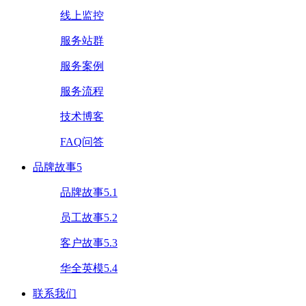
线上监控
服务站群
服务案例
服务流程
技术博客
FAQ问答
品牌故事5
品牌故事5.1
员工故事5.2
客户故事5.3
华全英模5.4
联系我们