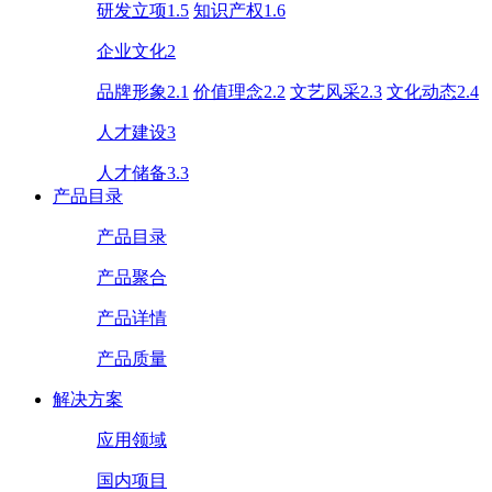
研发立项1.5
知识产权1.6
企业文化2
品牌形象2.1
价值理念2.2
文艺风采2.3
文化动态2.4
人才建设3
人才储备3.3
产品目录
产品目录
产品聚合
产品详情
产品质量
解决方案
应用领域
国内项目