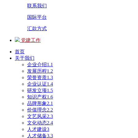
联系我们
国际平台
汇款方式
党建工作
首页
关于我们
企业介绍1.1
发展历程1.2
荣誉资质1.3
企业认证1.4
研发立项1.5
知识产权1.6
品牌形象2.1
价值理念2.2
文艺风采2.3
文化动态2.4
人才建设3
人才储备3.3