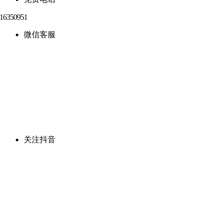
微信客服
关注抖音