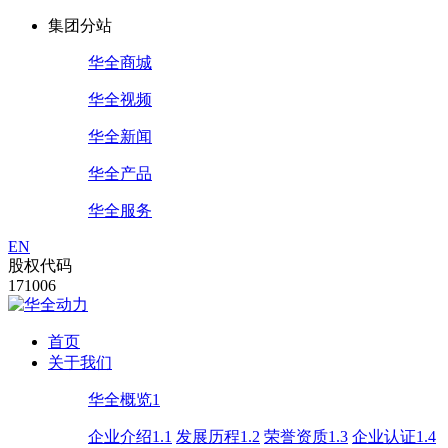
集团分站
华全商城
华全视频
华全新闻
华全产品
华全服务
EN
股权代码
171006
首页
关于我们
华全概览1
企业介绍1.1
发展历程1.2
荣誉资质1.3
企业认证1.4