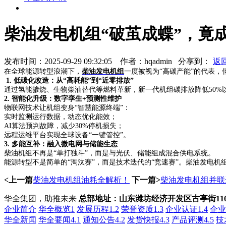
柴油发电机组“破茧成蝶”，竟
发布时间：2025-09-29 09:32:05 作者：hqadmin
分享到：
返
在全球能源转型浪潮下，
柴油发电机组
一度被视为“高碳产能”的代表
1. 低碳化改造：从“高耗能”到“近零排放”
通过氢能掺烧、生物柴油替代等燃料革新，新一代机组碳排放降低50%
2. 智能化升级：数字孪生+预测性维护
物联网技术让机组变身“智慧能源终端”：
实时监测运行数据，动态优化能效；
AI算法预判故障，减少30%停机损失；
远程运维平台实现全球设备“一键管控”。
3. 多能互补：融入微电网与储能生态
柴油机组不再是“单打独斗”，而是与光伏、储能组成混合供电系统。
能源转型不是简单的“淘汰赛”，而是技术迭代的“竞速赛”。柴油发电机
<上一篇
柴油发电机组油耗全解析！
下一篇>
柴油发电机组并联
华全集团，助推未来
总部地址：山东潍坊经济开发区古亭街116
企业简介
华全概览1
发展历程1.2
荣誉资质1.3
企业认证1.4
企业
华全新闻
华全要闻4.1
通知公告4.2
发货快报4.3
产品评测4.5
技