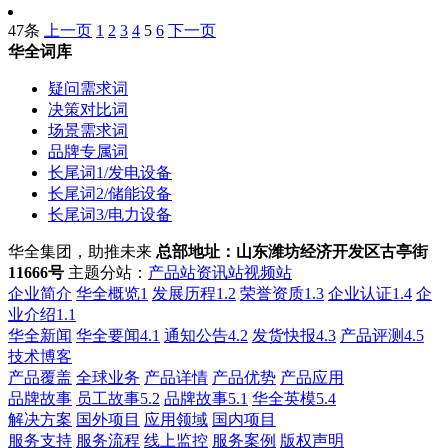
47条
上一页
1
2
3
4
5
6
下一页
华全词库
疑问需求词
决策对比词
场景需求词
品牌专属词
长尾词1/发电设备
长尾词2/储能设备
长尾词3/电力设备
华全集团，助推未来
总部地址：山东潍坊经济开发区古亭街
11666号
主题分站：
产品站
资讯站
视频站
企业简介
华全概览1
发展历程1.2
荣誉资质1.3
企业认证1.4
企
业介绍1.1
华全新闻
华全要闻4.1
通知公告4.2
发货快报4.3
产品评测4.5
技术博客
产品覆盖
全球业务
产品详情
产品优势
产品应用
品牌故事
员工故事5.2
品牌故事5.1
华全英模5.4
解决方案
国外项目
应用领域
国内项目
服务支持
服务流程
线上监控
服务案例
版权声明