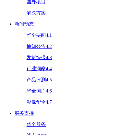
国外项目
解决方案
新闻动态
华全要闻4.1
通知公告4.2
发货快报4.3
行业洞察4.4
产品评测4.5
华全词库4.6
影像华全4.7
服务支持
华全服务