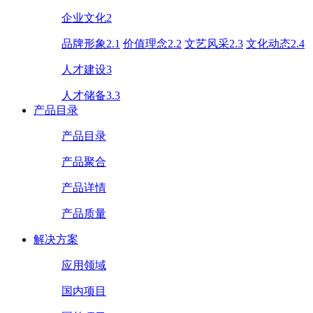
企业文化2
品牌形象2.1
价值理念2.2
文艺风采2.3
文化动态2.4
人才建设3
人才储备3.3
产品目录
产品目录
产品聚合
产品详情
产品质量
解决方案
应用领域
国内项目