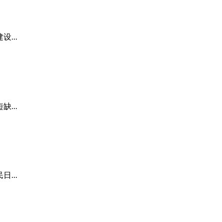
...
...
...