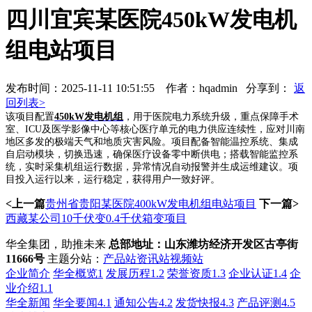
四川宜宾某医院450kW发电机
组电站项目
发布时间：2025-11-11 10:51:55 作者：hqadmin
分享到：
返
回列表>
该项目配置
450kW发电机组
，用于医院电力系统升级，重点保障手术
室、ICU及医学影像中心等核心医疗单元的电力供应连续性，应对川南
地区多发的极端天气和地质灾害风险。项目配备智能温控系统、集成
自启动模块，切换迅速，确保医疗设备零中断供电；搭载智能监控系
统，实时采集机组运行数据，异常情况自动报警并生成运维建议。项
目投入运行以来，运行稳定，获得用户一致好评。
<上一篇
贵州省贵阳某医院400kW发电机组电站项目
下一篇>
西藏某公司10千伏变0.4千伏箱变项目
华全集团，助推未来
总部地址：山东潍坊经济开发区古亭街
11666号
主题分站：
产品站
资讯站
视频站
企业简介
华全概览1
发展历程1.2
荣誉资质1.3
企业认证1.4
企
业介绍1.1
华全新闻
华全要闻4.1
通知公告4.2
发货快报4.3
产品评测4.5