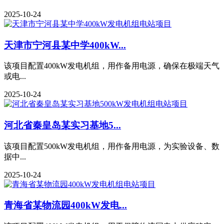
2025-10-24
天津市宁河县某中学400kW...
该项目配置400kW发电机组，用作备用电源，确保在极端天气
或电...
2025-10-24
河北省秦皇岛某实习基地5...
该项目配置500kW发电机组，用作备用电源，为实验设备、数
据中...
2025-10-24
青海省某物流园400kW发电...