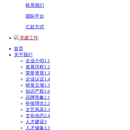
联系我们
国际平台
汇款方式
党建工作
首页
关于我们
企业介绍1.1
发展历程1.2
荣誉资质1.3
企业认证1.4
研发立项1.5
知识产权1.6
品牌形象2.1
价值理念2.2
文艺风采2.3
文化动态2.4
人才建设3
人才储备3.3