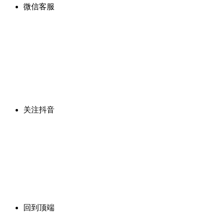
微信客服
关注抖音
回到顶端