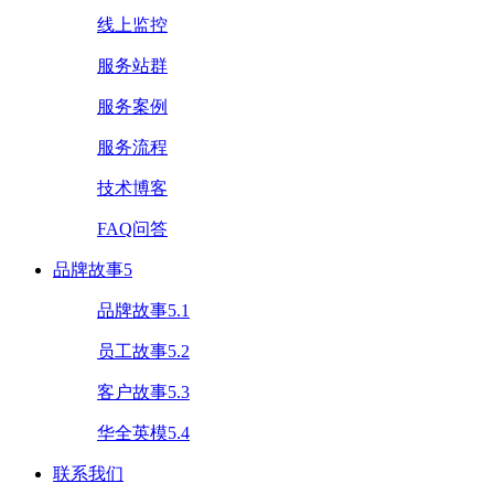
线上监控
服务站群
服务案例
服务流程
技术博客
FAQ问答
品牌故事5
品牌故事5.1
员工故事5.2
客户故事5.3
华全英模5.4
联系我们