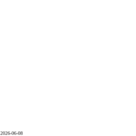
2026-06-08