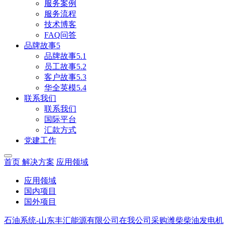
服务案例
服务流程
技术博客
FAQ问答
品牌故事5
品牌故事5.1
员工故事5.2
客户故事5.3
华全英模5.4
联系我们
联系我们
国际平台
汇款方式
党建工作
首页
解决方案
应用领域
应用领域
国内项目
国外项目
石油系统-山东丰汇能源有限公司在我公司采购潍柴柴油发电机