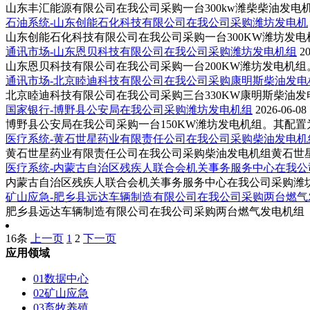
山东丰汇能源有限公司在我公司采购一台300kw潍柴柴油发电机
石油系统-山东创能石化科技有限公司在我公司采购潍坊发电机
山东创能石化科技有限公司在我公司采购一台300KW潍坊发
通讯市场-山东恩贝科技有限公司在我公司采购潍坊发电机组
20
山东恩贝科技有限公司在我公司采购一台200KW潍坊发电机
通讯市场-北京睦迪科技有限公司在我公司采购康明斯柴油发电
北京睦迪科技有限公司在我公司采购三台330KW康明斯柴油发
国家银行-博野县公安局在我公司采购潍坊发电机组
2026-06-08
博野县公安局在我公司采购一台150KW潍坊发电机组。其配
医疗系统-黄石世星药业有限责任公司在我公司采购柴油发电机
黄石世星药业有限责任公司在我公司采购柴油发电机组黄石世星
医疗系统-内蒙古自治区残疾人联合会机关事务服务中心在我公
内蒙古自治区残疾人联合会机关事务服务中心在我公司采购潍
矿山应急-肥乡县远达车辆制造有限公司在我公司采购两台燃气
肥乡县远达车辆制造有限公司在我公司采购两台燃气发电机组
16条
上一页
1
2
下一页
应用领域
01数据中心
02矿山应急
03畜牧养殖