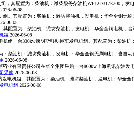
组，其配置为：柴油机：潍柴股份柴油机WP12D317E200，
2026-06-08
电机组。其配置为：柴油机：潍坊柴油机，发电机：华全全铜无刷
26-06-08
组。其配置为：柴油机：潍坊柴油机，发电机：华全全铜电机，含
机组
2026-06-08
电机组一台330kw康明斯移动拖车发电机组。其配置为：柴油
置为：柴油机：潍坊柴油机，发电机：华全全铜无刷电机，含自动
组
2026-06-08
药业有限责任公司在华全集团采购一台800kw上海凯讯柴油发
司采购
2026-06-08
坊发电机组。其配置为：柴油机：潍坊柴油机，发电机：华全全
发电机组
2026-06-08