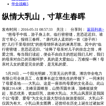
华全战略5
纵情大乳山，寸草生春晖
发布时间：2016-05-31 08:57:33 关注：
分享到：
返回列表>
“慈母手中线，游子身上衣。临行密密缝，意恐迟迟归。谁
言寸草心，报得三春晖。” 唐代诗人孟郊的一首《游子吟》
把“儿行千里母担忧”的慈母情怀表达的淋漓尽致。其中的“临
行密密缝，意恐迟迟归。”诠释了母亲对儿子的挂念之情，疼
爱之情。每当我们读起，便会不由自主的想起我们儿时，我们
的母亲对自己的百般呵护。真的是大爱如山，万难报一啊！母
亲对儿女的爱是完全的爱，是无私的爱。
5月29日，一个阳光明媚，万里无云的早晨。潍坊华全电力
有限公司全体员工，在董事长赵立增先生的带领下，一同来到
了母爱圣地——大乳山。这是一座崇尚母爱的文化圣山。此山
海拔216.6米，主峰呈圆锥形，山势浑圆丰满，顶峰挺拔突
起，形态优美，犹如巨乳，故称大乳山。大乳山风景区是我国
个以“母爱、爱母”为文化主题大型综合旅游度假区。大乳山不
仅因为有大、小乳山美女图腾，还曾经在历史上诞生过诸如宋