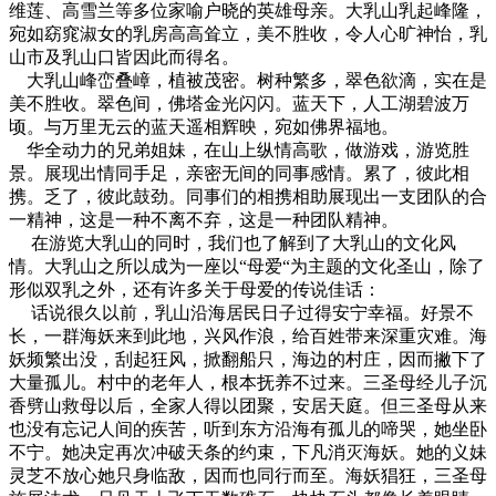
维莲、高雪兰等多位家喻户晓的英雄母亲。大乳山乳起峰隆，
宛如窈窕淑女的乳房高高耸立，美不胜收，令人心旷神怡，乳
山市及乳山口皆因此而得名。
大乳山峰峦叠嶂，植被茂密。树种繁多，翠色欲滴，实在是
美不胜收。翠色间，佛塔金光闪闪。蓝天下，人工湖碧波万
顷。与万里无云的蓝天遥相辉映，宛如佛界福地。
华全动力的兄弟姐妹，在山上纵情高歌，做游戏，游览胜
景。展现出情同手足，亲密无间的同事感情。累了，彼此相
携。乏了，彼此鼓劲。同事们的相携相助展现出一支团队的合
一精神，这是一种不离不弃，这是一种团队精神。
在游览大乳山的同时，我们也了解到了大乳山的文化风
情。大乳山之所以成为一座以“母爱“为主题的文化圣山，除了
形似双乳之外，还有许多关于母爱的传说佳话：
话说很久以前，乳山沿海居民日子过得安宁幸福。好景不
长，一群海妖来到此地，兴风作浪，给百姓带来深重灾难。海
妖频繁出没，刮起狂风，掀翻船只，海边的村庄，因而撇下了
大量孤儿。村中的老年人，根本抚养不过来。三圣母经儿子沉
香劈山救母以后，全家人得以团聚，安居天庭。但三圣母从来
也没有忘记人间的疾苦，听到东方沿海有孤儿的啼哭，她坐卧
不宁。她决定再次冲破天条的约束，下凡消灭海妖。她的义妹
灵芝不放心她只身临敌，因而也同行而至。海妖猖狂，三圣母