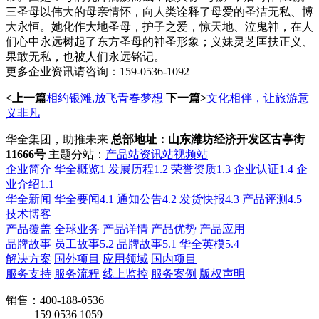
三圣母以伟大的母亲情怀，向人类诠释了母爱的圣洁无私、博
大永恒。她化作大地圣母，护子之爱，惊天地、泣鬼神，在人
们心中永远树起了东方圣母的神圣形象；义妹灵芝匡扶正义、
果敢无私，也被人们永远铭记。
更多企业资讯请咨询：159-0536-1092
<上一篇
相约银滩,放飞青春梦想
下一篇>
文化相伴，让旅游意
义非凡
华全集团，助推未来
总部地址：山东潍坊经济开发区古亭街
11666号
主题分站：
产品站
资讯站
视频站
企业简介
华全概览1
发展历程1.2
荣誉资质1.3
企业认证1.4
企
业介绍1.1
华全新闻
华全要闻4.1
通知公告4.2
发货快报4.3
产品评测4.5
技术博客
产品覆盖
全球业务
产品详情
产品优势
产品应用
品牌故事
员工故事5.2
品牌故事5.1
华全英模5.4
解决方案
国外项目
应用领域
国内项目
服务支持
服务流程
线上监控
服务案例
版权声明
销售：400-188-0536
159 0536 1059