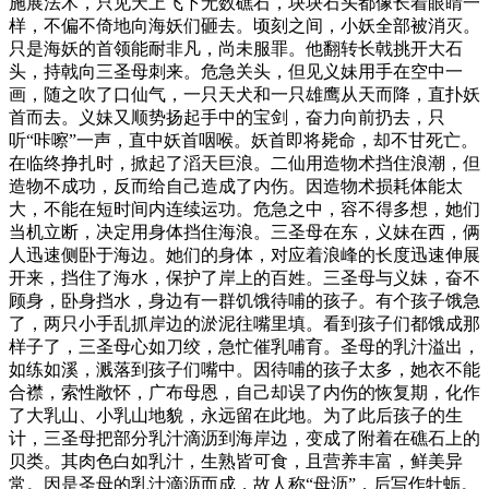
施展法术，只见天上飞下无数礁石，块块石头都像长着眼睛一
样，不偏不倚地向海妖们砸去。顷刻之间，小妖全部被消灭。
只是海妖的首领能耐非凡，尚未服罪。他翻转长戟挑开大石
头，持戟向三圣母刺来。危急关头，但见义妹用手在空中一
画，随之吹了口仙气，一只天犬和一只雄鹰从天而降，直扑妖
首而去。义妹又顺势扬起手中的宝剑，奋力向前扔去，只
听“咔嚓”一声，直中妖首咽喉。妖首即将毙命，却不甘死亡。
在临终挣扎时，掀起了滔天巨浪。二仙用造物术挡住浪潮，但
造物不成功，反而给自己造成了内伤。因造物术损耗体能太
大，不能在短时间内连续运功。危急之中，容不得多想，她们
当机立断，决定用身体挡住海浪。三圣母在东，义妹在西，俩
人迅速侧卧于海边。她们的身体，对应着浪峰的长度迅速伸展
开来，挡住了海水，保护了岸上的百姓。三圣母与义妹，奋不
顾身，卧身挡水，身边有一群饥饿待哺的孩子。有个孩子饿急
了，两只小手乱抓岸边的淤泥往嘴里填。看到孩子们都饿成那
样子了，三圣母心如刀绞，急忙催乳哺育。圣母的乳汁溢出，
如练如溪，溅落到孩子们嘴中。因待哺的孩子太多，她衣不能
合襟，索性敞怀，广布母恩，自己却误了内伤的恢复期，化作
了大乳山、小乳山地貌，永远留在此地。为了此后孩子的生
计，三圣母把部分乳汁滴沥到海岸边，变成了附着在礁石上的
贝类。其肉色白如乳汁，生熟皆可食，且营养丰富，鲜美异
常。因是圣母的乳汁滴沥而成，故人称“母沥”，后写作牡蛎。