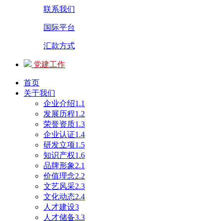
联系我们
国际平台
汇款方式
党建工作
首页
关于我们
企业介绍1.1
发展历程1.2
荣誉资质1.3
企业认证1.4
研发立项1.5
知识产权1.6
品牌形象2.1
价值理念2.2
文艺风采2.3
文化动态2.4
人才建设3
人才储备3.3