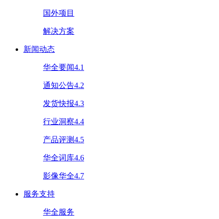
国外项目
解决方案
新闻动态
华全要闻4.1
通知公告4.2
发货快报4.3
行业洞察4.4
产品评测4.5
华全词库4.6
影像华全4.7
服务支持
华全服务