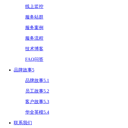
线上监控
服务站群
服务案例
服务流程
技术博客
FAQ问答
品牌故事5
品牌故事5.1
员工故事5.2
客户故事5.3
华全英模5.4
联系我们