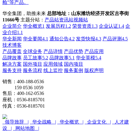
舱”等产品。
华全集团，助推未来
总部地址：山东潍坊经济开发区古亭街
11666号
主题分站：
产品站
资讯站
视频站
企业简介
华全概览1
发展历程1.2
荣誉资质1.3
企业认证1.4
企
业介绍1.1
华全新闻
华全要闻4.1
通知公告4.2
发货快报4.3
产品评测4.5
技术博客
产品覆盖
全球业务
产品详情
产品优势
产品应用
品牌故事
员工故事5.2
品牌故事5.1
华全英模5.4
解决方案
国外项目
应用领域
国内项目
服务支持
服务流程
线上监控
服务案例
版权声明
销售：400-188-0536
159 0536 1059
售后：400-162-0536
座机：0536-8185701
传真：0536-8185701
领导致辞 |
华全战略 |
华全概览 |
企业文化 |
人才建
设 |
网站地图 |