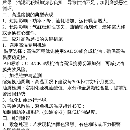
后果：油泥沉积增加滤芯负担，导致供油不足，加剧磨损恶性
循环。
二、高温磨损的典型表现
1、短期影响：功率下降、油耗增加、运行噪音增大。
2、长期影响：气缸密封性丧失、曲轴轴颈划伤，最终需大修
或更换核心部件。
三、应对高温磨损的关键措施
1、选用高温专用机油
黏度选择：高温环境优先使用SAE 50或合成机油，确保高温
黏度稳定性。
API标准：CI-4/CK-4级机油含高温抗剪切添加剂，可减少油
膜失效风险。
2、加强维护与监测
缩短换油周期：高温工况下建议每300小时或3个月更换。
油质检测：定期化验机油酸值、水分和金属颗粒含量，提前预
警磨损趋势。
3、优化机组运行环境
改善通风散热，避免机房温度超过45℃；
加装辅助冷却系统（如油冷器）降低机油温度。
四、处理建议
1、紧急处理：若发现机油颜色深黑、有焦糊味或压力报警，