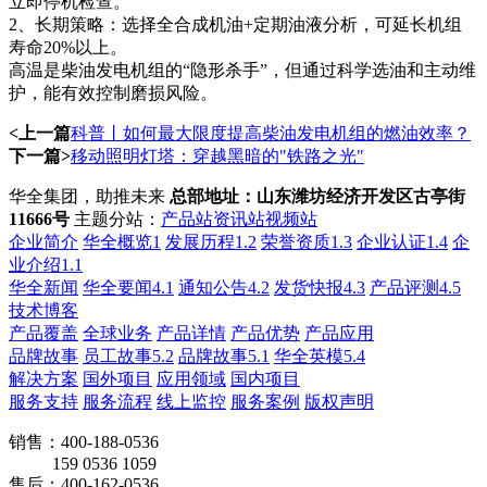
立即停机检查。
2、长期策略：选择全合成机油+定期油液分析，可延长机组
寿命20%以上。
高温是柴油发电机组的“隐形杀手”，但通过科学选油和主动维
护，能有效控制磨损风险。
<上一篇
科普丨如何最大限度提高柴油发电机组的燃油效率？
下一篇>
移动照明灯塔：穿越黑暗的"铁路之光"
华全集团，助推未来
总部地址：山东潍坊经济开发区古亭街
11666号
主题分站：
产品站
资讯站
视频站
企业简介
华全概览1
发展历程1.2
荣誉资质1.3
企业认证1.4
企
业介绍1.1
华全新闻
华全要闻4.1
通知公告4.2
发货快报4.3
产品评测4.5
技术博客
产品覆盖
全球业务
产品详情
产品优势
产品应用
品牌故事
员工故事5.2
品牌故事5.1
华全英模5.4
解决方案
国外项目
应用领域
国内项目
服务支持
服务流程
线上监控
服务案例
版权声明
销售：400-188-0536
159 0536 1059
售后：400-162-0536